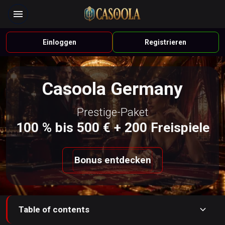
Einloggen
Registrieren
Casoola Germany
Prestige-Paket
100 % bis 500 € + 200 Freispiele
Bonus entdecken
Table of contents
Table of contents