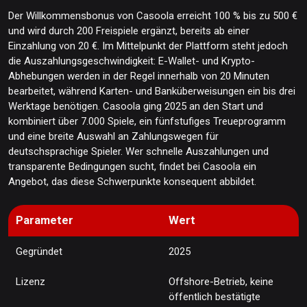
💸 Casoola wickelt Krypto-Auszahlungen in unter 20
Der Willkommensbonus von Casoola erreicht 100 % bis zu 500 €
Minuten ab
und wird durch 200 Freispiele ergänzt, bereits ab einer
₿ Krypto als schnellster Auszahlungsweg
Einzahlung von 20 €. Im Mittelpunkt der Plattform steht jedoch
💸 Limits und Bearbeitungsfenster
die Auszahlungsgeschwindigkeit: E-Wallet- und Krypto-
💳 Casoola unterstützt neun Zahlungswege
Abhebungen werden in der Regel innerhalb von 20 Minuten
inklusive Krypto
bearbeitet, während Karten- und Banküberweisungen ein bis drei
🔒 Casoola verschlüsselt Daten per SSL und verlangt
Werktage benötigen. Casoola ging 2025 an den Start und
KYC
kombiniert über 7.000 Spiele, ein fünfstufiges Treueprogramm
🪪 Ablauf der Verifizierung
und eine breite Auswahl an Zahlungswegen für
🎰 Über 7.000 Titel decken Slots, Live und Jackpots
deutschsprachige Spieler. Wer schnelle Auszahlungen und
ab
transparente Bedingungen sucht, findet bei Casoola ein
🃏 Live-Casino mit 650+ Tischen
Angebot, das diese Schwerpunkte konsequent abbildet.
🏆 Casoola vergibt 100 % bis 500 € als
Willkommensbonus
Parameter
Wert
🏆 Bonusbedingungen im Detail
👑 Casoola staffelt Treuevorteile über fünf VIP-
Gegründet
2025
Stufen
📝 Casoola schließt die Registrierung in wenigen
Lizenz
Offshore-Betrieb, keine
Minuten ab
öffentlich bestätigte
📱 Casoola läuft als Web-App ohne Installation