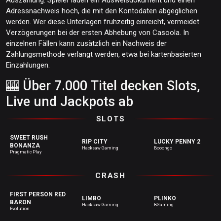
Adressnachweis hoch, die mit den Kontodaten abgeglichen
werden. Wer diese Unterlagen frühzeitig einreicht, vermeidet
Verzögerungen bei der ersten Abhebung von Casoola. In
einzelnen Fällen kann zusätzlich ein Nachweis der
Zahlungsmethode verlangt werden, etwa bei kartenbasierten
Einzahlungen.
🎰 Über 7.000 Titel decken Slots,
Live und Jackpots ab
SLOTS
SWEET RUSH
RIP CITY
LUCKY PENNY 2
BONANZA
Hacksaw Gaming
Booongo
Pragmatic Play
CRASH
FIRST PERSON RED
LIMBO
PLINKO
BARON
Hacksaw Gaming
BGaming
Evolution