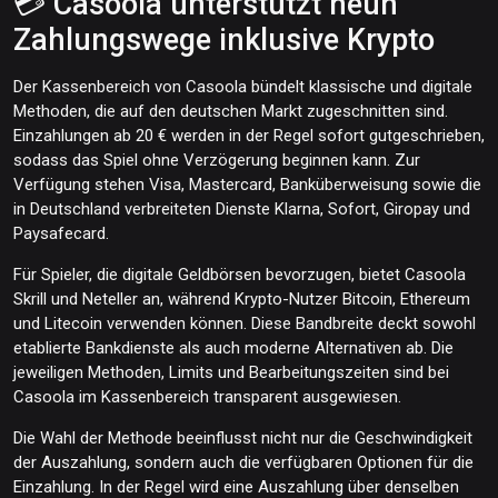
💳 Casoola unterstützt neun
Zahlungswege inklusive Krypto
Der Kassenbereich von Casoola bündelt klassische und digitale
Methoden, die auf den deutschen Markt zugeschnitten sind.
Einzahlungen ab 20 € werden in der Regel sofort gutgeschrieben,
sodass das Spiel ohne Verzögerung beginnen kann. Zur
Verfügung stehen Visa, Mastercard, Banküberweisung sowie die
in Deutschland verbreiteten Dienste Klarna, Sofort, Giropay und
Paysafecard.
Für Spieler, die digitale Geldbörsen bevorzugen, bietet Casoola
Skrill und Neteller an, während Krypto-Nutzer Bitcoin, Ethereum
und Litecoin verwenden können. Diese Bandbreite deckt sowohl
etablierte Bankdienste als auch moderne Alternativen ab. Die
jeweiligen Methoden, Limits und Bearbeitungszeiten sind bei
Casoola im Kassenbereich transparent ausgewiesen.
Die Wahl der Methode beeinflusst nicht nur die Geschwindigkeit
der Auszahlung, sondern auch die verfügbaren Optionen für die
Einzahlung. In der Regel wird eine Auszahlung über denselben