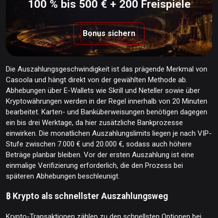
100 % bis 500 € + 200 Freispiele
Bonus sichern
Die Auszahlungsgeschwindigkeit ist das prägende Merkmal von
Casoola und hängt direkt von der gewählten Methode ab.
Abhebungen über E-Wallets wie Skrill und Neteller sowie über
Kryptowährungen werden in der Regel innerhalb von 20 Minuten
bearbeitet. Karten- und Banküberweisungen benötigen dagegen
ein bis drei Werktage, da hier zusätzliche Bankprozesse
einwirken. Die monatlichen Auszahlungslimits liegen je nach VIP-
Stufe zwischen 7.000 € und 20.000 €, sodass auch höhere
Beträge planbar bleiben. Vor der ersten Auszahlung ist eine
einmalige Verifizierung erforderlich, die den Prozess bei
späteren Abhebungen beschleunigt.
₿ Krypto als schnellster Auszahlungsweg
Krypto-Transaktionen zählen zu den schnellsten Optionen bei