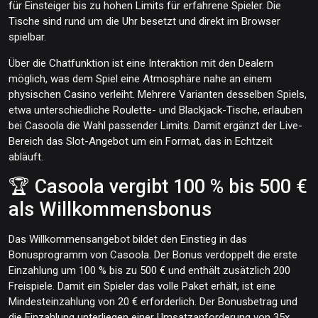
für Einsteiger bis zu hohen Limits für erfahrene Spieler. Die
Tische sind rund um die Uhr besetzt und direkt im Browser
spielbar.
Über die Chatfunktion ist eine Interaktion mit den Dealern
möglich, was dem Spiel eine Atmosphäre nahe an einem
physischen Casino verleiht. Mehrere Varianten desselben Spiels,
etwa unterschiedliche Roulette- und Blackjack-Tische, erlauben
bei Casoola die Wahl passender Limits. Damit ergänzt der Live-
Bereich das Slot-Angebot um ein Format, das in Echtzeit
abläuft.
🏆 Casoola vergibt 100 % bis 500 €
als Willkommensbonus
Das Willkommensangebot bildet den Einstieg in das
Bonusprogramm von Casoola. Der Bonus verdoppelt die erste
Einzahlung um 100 % bis zu 500 € und enthält zusätzlich 200
Freispiele. Damit ein Spieler das volle Paket erhält, ist eine
Mindesteinzahlung von 20 € erforderlich. Der Bonusbetrag und
die Einzahlung unterliegen einer Umsatzanforderung von 35x,