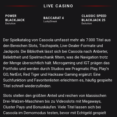
LIVE CASINO
POWER
CLASSIC SPEED
BACCARAT 4
BLACKJACK
BLACKJACK 25
LuckyStreak
Evolution
Evolution
Der Spielkatalog von Casoola umfasst mehr als 7.000 Titel aus
den Bereichen Slots, Tischspiele, Live-Dealer-Formate und
Jackpots. Die Bibliothek lässt sich bei Casoola nach Anbieter,
Beliebtheit und Spielmechanik filtern, was die Navigation trotz
der Menge übersichtlich hält. Microgaming und IGT prägen das
Portfolio und werden durch Studios wie Pragmatic Play, Play'n
GO, NetEnt, Red Tiger und Hacksaw Gaming ergänzt. Eine
Suchfunktion und Favoritenlisten erleichtern es, häufig gespielte
Titel schnell wiederzufinden.
Slots stellen den größten Anteil und reichen von klassischen
Drei-Walzen-Maschinen bis zu Videoslots mit Megaways,
Cluster Pays und Bonuskäufen. Viele Titel lassen sich bei
Casoola im Demomodus testen, bevor mit Echtgeld gespielt