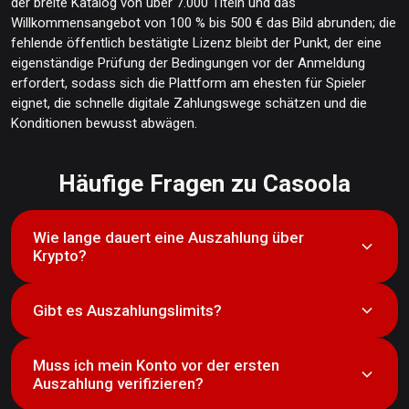
der breite Katalog von über 7.000 Titeln und das
Willkommensangebot von 100 % bis 500 € das Bild abrunden; die
fehlende öffentlich bestätigte Lizenz bleibt der Punkt, der eine
eigenständige Prüfung der Bedingungen vor der Anmeldung
erfordert, sodass sich die Plattform am ehesten für Spieler
eignet, die schnelle digitale Zahlungswege schätzen und die
Konditionen bewusst abwägen.
Häufige Fragen zu Casoola
Wie lange dauert eine Auszahlung über
Krypto?
Gibt es Auszahlungslimits?
Krypto- und E-Wallet-Auszahlungen werden bei Casoola 
in der Regel innerhalb von 20 Minuten bearbeitet. Karten- 
und Banküberweisungen benötigen ein bis drei Werktage, 
Muss ich mein Konto vor der ersten
Ja, die monatlichen Auszahlungslimits liegen je nach 
gerechnet ab der Freigabe des Antrags.
Auszahlung verifizieren?
VIP-Stufe zwischen 7.000 € und 20.000 €. Mit höherem 
Rang im Treueprogramm steigen die Limits an.